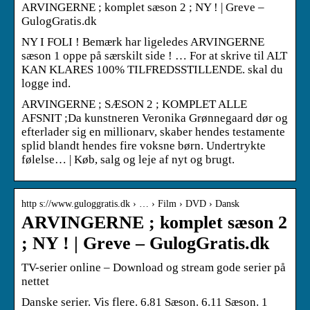
ARVINGERNE ; komplet sæson 2 ; NY ! | Greve –
GulogGratis.dk
NY I FOLI ! Bemærk har ligeledes ARVINGERNE
sæson 1 oppe på særskilt side ! … For at skrive til ALT
KAN KLARES 100% TILFREDSSTILLENDE. skal du
logge ind.
ARVINGERNE ; SÆSON 2 ; KOMPLET ALLE
AFSNIT ;Da kunstneren Veronika Grønnegaard dør og
efterlader sig en millionarv, skaber hendes testamente
splid blandt hendes fire voksne børn. Undertrykte
følelse… | Køb, salg og leje af nyt og brugt.
http s://www.guloggratis.dk › … › Film › DVD › Dansk
ARVINGERNE ; komplet sæson 2
; NY ! | Greve – GulogGratis.dk
TV-serier online – Download og stream gode serier på
nettet
Danske serier. Vis flere. 6.81 Sæson. 6.11 Sæson. 1