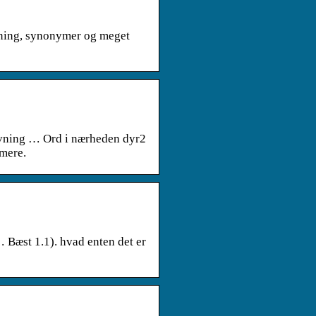
vning, synonymer og meget
avning … Ord i nærheden dyr2
 mere.
 Bæst 1.1). hvad enten det er