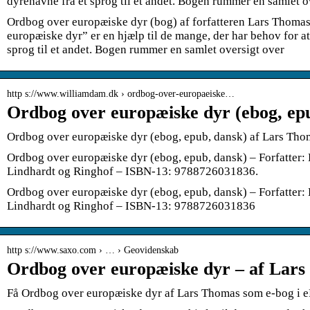
dyrenavne fra et sprog til et andet. Bogen rummer en samlet 
Ordbog over europæiske dyr (bog) af forfatteren Lars Thomas
europæiske dyr” er en hjælp til de mange, der har behov for a
sprog til et andet. Bogen rummer en samlet oversigt over
http s://www.williamdam.dk › ordbog-over-europaeiske…
Ordbog over europæiske dyr (ebog, ep
Ordbog over europæiske dyr (ebog, epub, dansk) af Lars Tho
Ordbog over europæiske dyr (ebog, epub, dansk) – Forfatter:
Lindhardt og Ringhof – ISBN-13: 9788726031836.
Ordbog over europæiske dyr (ebog, epub, dansk) – Forfatter:
Lindhardt og Ringhof – ISBN-13: 9788726031836
http s://www.saxo.com › … › Geovidenskab
Ordbog over europæiske dyr – af Lars
Få Ordbog over europæiske dyr af Lars Thomas som e-bog i e