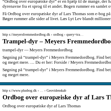
“Ordbog over europæiske dyr” er en hjælp til de mange, der h
dyrenavne fra et sprog til et andet. Bogen rummer en samlet 
Få Ordbog over europæiske dyr af Lars Thomas som e-bog p
Bøger rummer alle sider af livet. Læs Lyt Lev blandt millione
http s://meyersfremmedordbog.dk › ordbog › query=tra…
Trampel-dyr – Meyers Fremmedordbo
trampel-dyr — Meyers Fremmedordbog
Søgning på “trampel-dyr” i Meyers Fremmedordbog. Find bet
og meget mere. … Du er her: Forside / Meyers Fremmedordbo
Søgning på “trampel-dyr” i Meyers Fremmedordbog. Find bet
og meget mere.
http s://www.plusbog.dk › … › Geovidenskab
Ordbog over europæiske dyr af Lars 
Ordbog over europæiske dyr af Lars Thomas