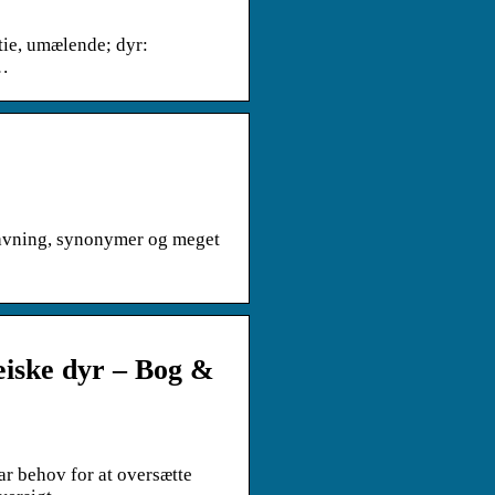
tie, umælende; dyr:
 …
avning, synonymer og meget
iske dyr – Bog &
ar behov for at oversætte