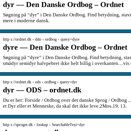
dyr — Den Danske Ordbog – Ordnet
Søgning på “dyr” i Den Danske Ordbog. Find betydning, sta
mere i moderne dansk.
http s://ordnet.dk › ddo › ordbog › query=dyre
dyre — Den Danske Ordbog – Ordnet
Søgning på “dyre” i Den Danske Ordbog. Find betydning, st
smådyr semidyr halvpebret ikke helt billig i overkanten…vis
http s://ordnet.dk › ods › ordbog › query=dyr
dyr — ODS – ordnet.dk
Du er her: Forside / Ordbog over det danske Sprog / Ordbog …
et Dyr eller et Menneske, da skal det ikke leve.2Mos.19. 13.
http s://sproget.dk › lookup › SearchableText=dyr