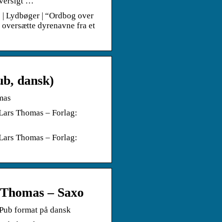
oversigt …
 | Lydbøger | “Ordbog over
t oversætte dyrenavne fra et
ub, dansk)
mas
 Lars Thomas – Forlag:
 Lars Thomas – Forlag:
 Thomas – Saxo
Pub format på dansk