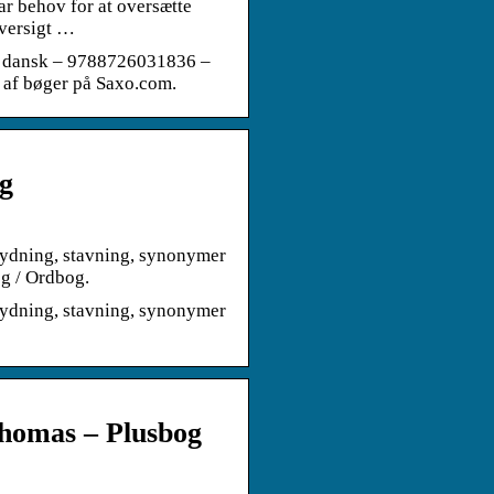
ar behov for at oversætte
oversigt …
å dansk – 9788726031836 –
r af bøger på Saxo.com.
g
ydning, stavning, synonymer
g / Ordbog.
ydning, stavning, synonymer
Thomas – Plusbog