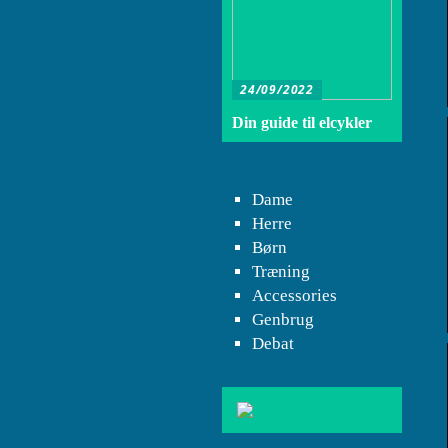
24/09/2022
Din guide til elcykler
Dame
Herre
Børn
Træning
Accessories
Genbrug
Debat