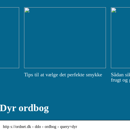
Tips til at vælge det perfekte smykke
Sådan si
frugt og 
Dyr ordbog
http s://ordnet.dk › ddo › ordbog › query=dyr