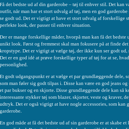
Få det bedste ud af din garderobe – tøj til enhver stil. Det kan 
outfit, når man har et stort udvalg af tøj, men en god garderobe e
se godt ud. Det er vigtigt at have et stort udvalg af forskellige 
perfekte look, der passer til enhver situation.
Der er mange forskellige måder, hvorpå man kan få det bedste u
unikt look. Først og fremmest skal man fokusere på at finde det tø
kropstype. Det er vigtigt at vælge tøj, der ikke kun ser godt ud
Det er en god idé at prøve forskellige typer af tøj for at se, hvad
personlighed.
Et godt udgangspunkt er at vælge et par grundlæggende dele, s
som man føler sig godt tilpas i. Disse kan være en god jeans og e
et par bukser og en skjorte. Disse grundlæggende dele kan så
interessante stykker tøj som blazer, skjorter, veste og kraver, d
udtryk. Det er også vigtigt at have nogle accessories, som kan g
garderobe.
En god måde at få det bedste ud af sin garderobe er at skabe et 