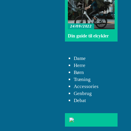
24/09/2022
Din guide til elcykler
Dame
Herre
Børn
Træning
Accessories
Genbrug
Debat