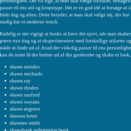
personlighed. Det vil sige, at man skal vælge stilfulde, behagel
passer til ens stil og kropstype. Det er en god idé at forsøge at
både dag og aften. Dette betyder, at man skal vælge tøj, der har
stadig har et moderne touch.
Endelig er det vigtigt at huske at have det sjovt, når man skaber 
prøve nye ting og at eksperimentere med forskellige stilarter og 
måde at finde ud af, hvad der virkelig passer til ens personlighe
kan du nemt få det bedste ud af din garderobe og skabe et look, 
shawn mendes
shawn michaels
shawn ray
shawn rhoden
shawn sanford
shawn wayans
shawn ørgreen
shawna lenee
shawnee smith
shawshank redemption book