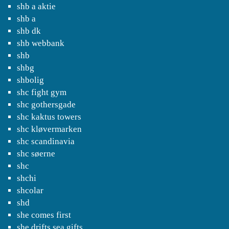
shb a aktie
shb a
shb dk
shb webbank
shb
shbg
shbolig
shc fight gym
shc gothersgade
shc kaktus towers
shc kløvermarken
shc scandinavia
shc søerne
shc
shchi
shcolar
shd
she comes first
she drifts sea gifts