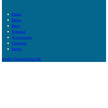
Dame
Herre
Børn
Træning
Accessories
Genbrug
Debat
medie@meredigital.dk