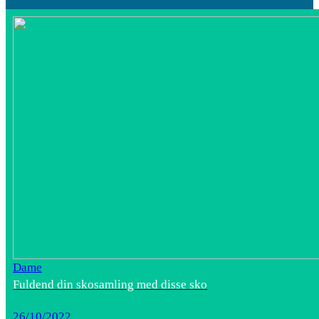
Dame
Fuldend din skosamling med disse sko
26/10/2022