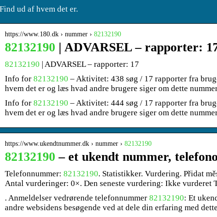
Find ud af hvem det er.
https://www.180.dk › nummer ›
82132190
82132190
| ADVARSEL – rapporter: 17
82132190
| ADVARSEL – rapporter: 17
Info for
82132190
– Aktivitet: 438 søg / 17 rapporter fra brug
hvem det er og læs hvad andre brugere siger om dette numme
Info for
82132190
– Aktivitet: 444 søg / 17 rapporter fra brug
hvem det er og læs hvad andre brugere siger om dette numme
https://www.ukendtnummer.dk › nummer ›
82132190
82132190
– et ukendt nummer, telefon
Telefonnummer:
82132190
. Statistikker. Vurdering. Přidat mě
Antal vurderinger: 0×. Den seneste vurdering: Ikke vurderet 
. Anmeldelser vedrørende telefonnummer
82132190
: Et uken
andre websidens besøgende ved at dele din erfaring med det