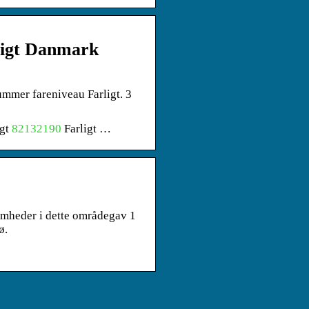
rligt Danmark
ummer fareniveau Farligt. 3
igt
82132190
Farligt …
omheder i dette områdegav 1
ø.