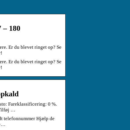
 – 180
ere. Er du blevet ringet op? Se
r!
ere. Er du blevet ringet op? Se
r!
opkald
sto: Fareklassificering: 0 %.
Tilføj …
dt telefonnummer Hjælp de
te…