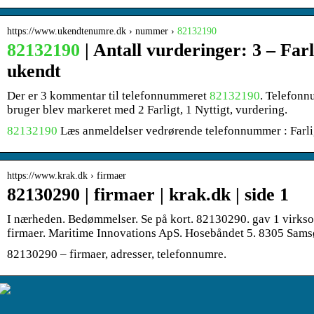
https://www.ukendtenumre.dk › nummer ›
82132190
82132190
| Antall vurderinger: 3 – Fa
ukendt
Der er 3 kommentar til telefonnummeret
82132190
. Telefonn
bruger blev markeret med 2 Farligt, 1 Nyttigt, vurdering.
82132190
Læs anmeldelser vedrørende telefonnummer : Farl
https://www.krak.dk › firmaer
82130290 | firmaer | krak.dk | side 1
I nærheden. Bedømmelser. Se på kort. 82130290. gav 1 virks
firmaer. Maritime Innovations ApS. Hosebåndet 5. 8305 Sams
82130290 – firmaer, adresser, telefonnumre.