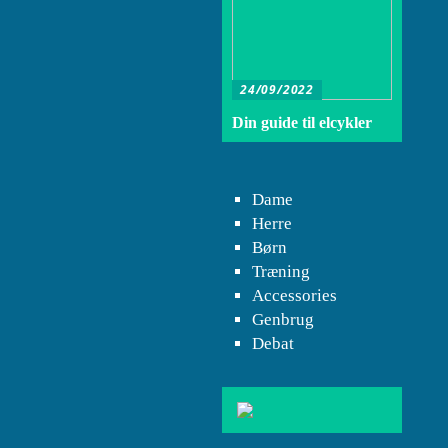
24/09/2022
Din guide til elcykler
Dame
Herre
Børn
Træning
Accessories
Genbrug
Debat