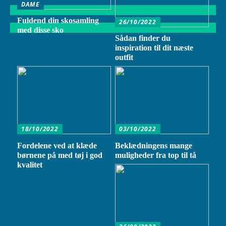
DAME
Fuldend din skosamling
26/10/2022
med disse sko
Sådan finder du
inspiration til dit næste
outfit
18/10/2022
03/10/2022
Fordelene ved at klæde
Beklædningens mange
børnene på med tøj i god
muligheder fra top til tå
kvalitet