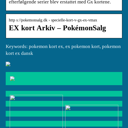
efterfølgende serier blev erstattet med Gx kortene.
http s://pokemonsalg.dk › specielle-kort-v-gx-ex-vmax
EX kort Arkiv – PokémonSalg
Keywords: pokemon kort ex, ex pokemon kort, pokemon
kort ex dansk