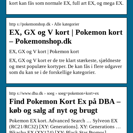
kort kan fås som normale EX, full art EX, og mega EX.
http s://pokemonshop.dk › Alle kategorier
EX, GX og V kort | Pokemon kort
– Pokemonshop.dk
EX, GX og V kort | Pokemon kort
EX, GX og V kort er de tre klart stærkeste, sjældneste
og mest populære kortyper. De kan fås i flere udgaver
som du kan se i de forskellige kategorier.
http s://www.dba.dk › soeg › soeg=pokemon+kort+ex
Find Pokemon Kort Ex på DBA –
køb og salg af nyt og brugt
Pokemon EX kort. Advanced Search … Sylveon EX
(RC21/RC32) [XY: Generations]. XY: Generations …
Pikachu EX (XY174) [XY: Black Star Promos].