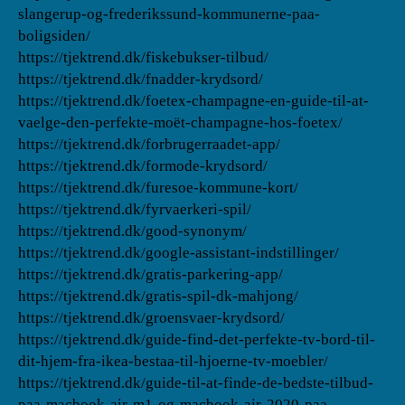
slangerup-og-frederikssund-kommunerne-paa-
boligsiden/
https://tjektrend.dk/fiskebukser-tilbud/
https://tjektrend.dk/fnadder-krydsord/
https://tjektrend.dk/foetex-champagne-en-guide-til-at-
vaelge-den-perfekte-moët-champagne-hos-foetex/
https://tjektrend.dk/forbrugerraadet-app/
https://tjektrend.dk/formode-krydsord/
https://tjektrend.dk/furesoe-kommune-kort/
https://tjektrend.dk/fyrvaerkeri-spil/
https://tjektrend.dk/good-synonym/
https://tjektrend.dk/google-assistant-indstillinger/
https://tjektrend.dk/gratis-parkering-app/
https://tjektrend.dk/gratis-spil-dk-mahjong/
https://tjektrend.dk/groensvaer-krydsord/
https://tjektrend.dk/guide-find-det-perfekte-tv-bord-til-
dit-hjem-fra-ikea-bestaa-til-hjoerne-tv-moebler/
https://tjektrend.dk/guide-til-at-finde-de-bedste-tilbud-
paa-macbook-air-m1-og-macbook-air-2020-paa-