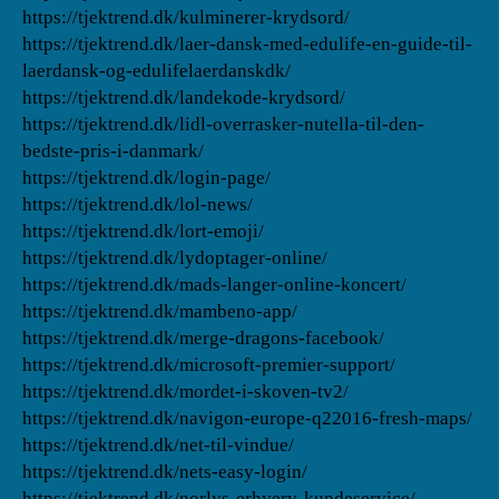
https://tjektrend.dk/kulminerer-krydsord/
https://tjektrend.dk/laer-dansk-med-edulife-en-guide-til-
laerdansk-og-edulifelaerdanskdk/
https://tjektrend.dk/landekode-krydsord/
https://tjektrend.dk/lidl-overrasker-nutella-til-den-
bedste-pris-i-danmark/
https://tjektrend.dk/login-page/
https://tjektrend.dk/lol-news/
https://tjektrend.dk/lort-emoji/
https://tjektrend.dk/lydoptager-online/
https://tjektrend.dk/mads-langer-online-koncert/
https://tjektrend.dk/mambeno-app/
https://tjektrend.dk/merge-dragons-facebook/
https://tjektrend.dk/microsoft-premier-support/
https://tjektrend.dk/mordet-i-skoven-tv2/
https://tjektrend.dk/navigon-europe-q22016-fresh-maps/
https://tjektrend.dk/net-til-vindue/
https://tjektrend.dk/nets-easy-login/
https://tjektrend.dk/norlys-erhverv-kundeservice/