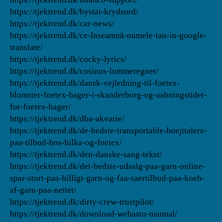
https://tjektrend.dk/bystat-krydsord/
https://tjektrend.dk/car-news/
https://tjektrend.dk/ce-înseamnă-numele-tau-in-google-
translate/
https://tjektrend.dk/cocky-lyrics/
https://tjektrend.dk/cosinus-lommeregner/
https://tjektrend.dk/dansk-vejledning-til-foetex-
blomster-foetex-bager-i-skanderborg-og-aabningstider-
for-foetex-bager/
https://tjektrend.dk/dba-akvarie/
https://tjektrend.dk/de-bedste-transportable-hoejttalere-
paa-tilbud-hos-bilka-og-foetex/
https://tjektrend.dk/den-danske-sang-tekst/
https://tjektrend.dk/det-bedste-udsalg-paa-garn-online-
spar-stort-paa-billigt-garn-og-faa-saertilbud-paa-koeb-
af-garn-paa-nettet/
https://tjektrend.dk/dirty-crew-trustpilot/
https://tjektrend.dk/download-webasto-manual/