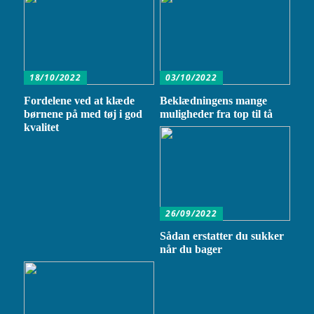
18/10/2022
03/10/2022
Fordelene ved at klæde
Beklædningens mange
børnene på med tøj i god
muligheder fra top til tå
kvalitet
26/09/2022
Sådan erstatter du sukker
når du bager