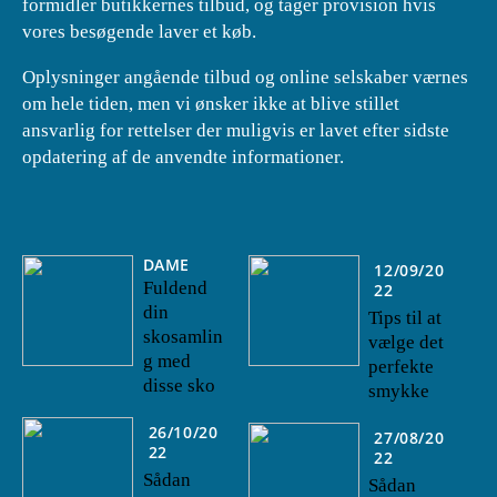
formidler butikkernes tilbud, og tager provision hvis
vores besøgende laver et køb.
Oplysninger angående tilbud og online selskaber værnes
om hele tiden, men vi ønsker ikke at blive stillet
ansvarlig for rettelser der muligvis er lavet efter sidste
opdatering af de anvendte informationer.
DAME
12/09/20
Fuldend
22
din
Tips til at
skosamlin
vælge det
g med
perfekte
disse sko
smykke
26/10/20
27/08/20
22
22
Sådan
Sådan