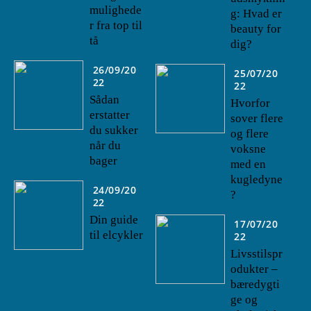
mulighede
g: Hvad er
r fra top til
beauty for
tå
dig?
26/09/20
25/07/20
22
22
Sådan
Hvorfor
erstatter
sover flere
du sukker
og flere
når du
voksne
bager
med en
kugledyne
24/09/20
?
22
Din guide
17/07/20
til elcykler
22
Livsstilspr
odukter –
bæredygti
ge og