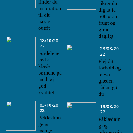
finder du
sikrer du
inspiration
dig at få
til dit
600 gram
næste
frugt og
outfit
grønt
dagligt
18/10/20
22
23/08/20
Fordelene
22
ved at
Plej dit
klæde
forhold og
børnene på
bevar
med tøj i
glæden –
god
sådan gør
kvalitet
du
03/10/20
19/08/20
22
22
Beklædnin
Påklædnin
gens
g og
mange
udsmyknin