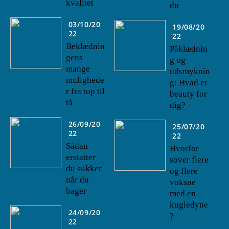
kvalitet
du
03/10/20
19/08/20
22
22
Beklædnin
Påklædnin
gens
g og
mange
udsmyknin
mulighede
g: Hvad er
r fra top til
beauty for
tå
dig?
26/09/20
25/07/20
22
22
Sådan
Hvorfor
erstatter
sover flere
du sukker
og flere
når du
voksne
bager
med en
kugledyne
24/09/20
?
22