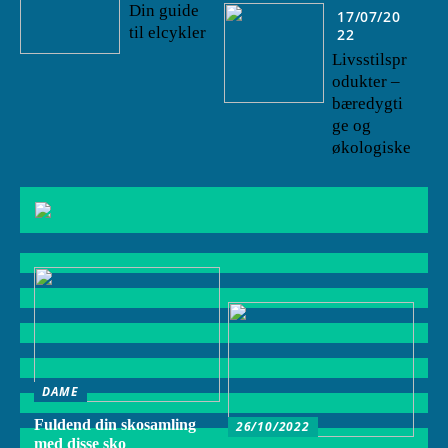
Din guide
17/07/20
til elcykler
22
Livsstilspr
odukter –
bæredygti
ge og
økologiske
DAME
Fuldend din skosamling
26/10/2022
med disse sko