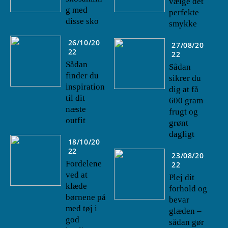
vælge det
g med
perfekte
disse sko
smykke
26/10/20
27/08/20
22
22
Sådan
Sådan
finder du
sikrer du
inspiration
dig at få
til dit
600 gram
næste
frugt og
outfit
grønt
dagligt
18/10/20
22
23/08/20
Fordelene
22
ved at
Plej dit
klæde
forhold og
børnene på
bevar
med tøj i
glæden –
god
sådan gør