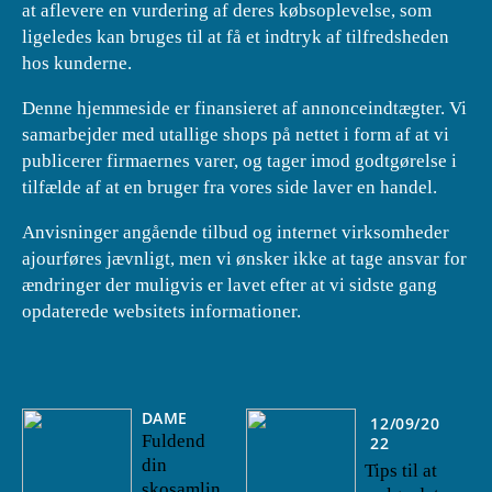
at aflevere en vurdering af deres købsoplevelse, som
ligeledes kan bruges til at få et indtryk af tilfredsheden
hos kunderne.
Denne hjemmeside er finansieret af annonceindtægter. Vi
samarbejder med utallige shops på nettet i form af at vi
publicerer firmaernes varer, og tager imod godtgørelse i
tilfælde af at en bruger fra vores side laver en handel.
Anvisninger angående tilbud og internet virksomheder
ajourføres jævnligt, men vi ønsker ikke at tage ansvar for
ændringer der muligvis er lavet efter at vi sidste gang
opdaterede websitets informationer.
DAME
12/09/20
Fuldend
22
din
Tips til at
skosamlin