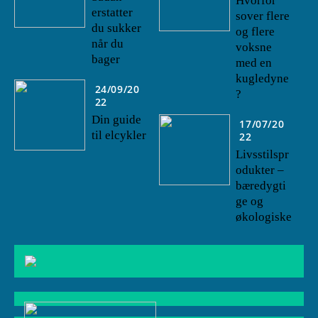
Hvorfor
erstatter
sover flere
du sukker
og flere
når du
voksne
bager
med en
kugledyne
24/09/20
?
22
Din guide
17/07/20
til elcykler
22
Livsstilspr
odukter –
bæredygti
ge og
økologiske