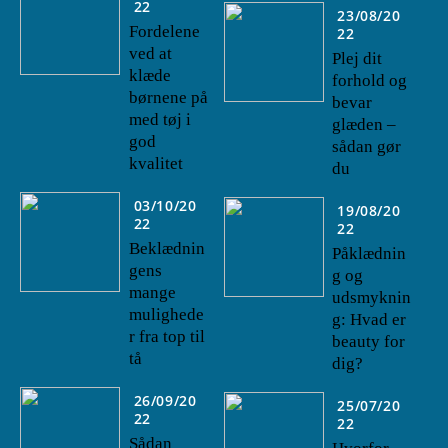
22
23/08/20
Fordelene
22
ved at
Plej dit
klæde
forhold og
børnene på
bevar
med tøj i
glæden –
god
sådan gør
kvalitet
du
03/10/20
19/08/20
22
22
Beklædnin
Påklædnin
gens
g og
mange
udsmyknin
mulighede
g: Hvad er
r fra top til
beauty for
tå
dig?
26/09/20
25/07/20
22
22
Sådan