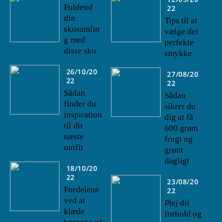
Fuldend
22
din
Tips til at
skosamlin
vælge det
g med
perfekte
disse sko
smykke
26/10/20
27/08/20
22
22
Sådan
Sådan
finder du
sikrer du
inspiration
dig at få
til dit
600 gram
næste
frugt og
outfit
grønt
dagligt
18/10/20
22
23/08/20
Fordelene
22
ved at
Plej dit
klæde
forhold og