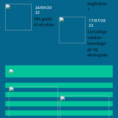
kugledyne
24/09/20
?
22
Din guide
17/07/20
til elcykler
22
Livsstilspr
odukter –
bæredygti
ge og
økologiske