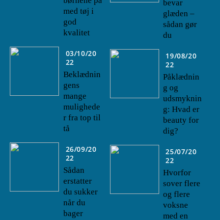
børnene på
bevar
med tøj i
glæden –
god
sådan gør
kvalitet
du
03/10/20
19/08/20
22
22
Beklædnin
Påklædnin
gens
g og
mange
udsmyknin
mulighede
g: Hvad er
r fra top til
beauty for
tå
dig?
26/09/20
25/07/20
22
22
Sådan
Hvorfor
erstatter
sover flere
du sukker
og flere
når du
voksne
bager
med en