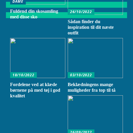
DAME
Fuldend din skosamling
26/10/2022
med disse sko
Sådan finder du
inspiration til dit næste
outfit
18/10/2022
03/10/2022
Fordelene ved at klæde
Beklædningens mange
børnene på med tøj i god
muligheder fra top til tå
kvalitet
26/09/2022